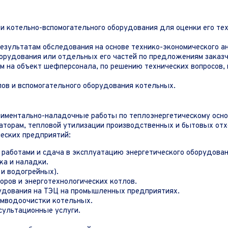
 котельно-вспомогательного оборудования для оценки его тех
езультатам обследования на основе технико-экономического а
орудования или отдельных его частей по предложениям заказч
ом на объект шефперсонала, по решению технических вопросов, 
ов и вспомогательного оборудования котельных.
ентально-наладочные работы по теплоэнергетическому основ
аторам, тепловой утилизации производственных и бытовых отх
ческих предприятий:
работами и сдача в эксплуатацию энергетического оборудован
жа и наладки.
и водогрейных).
ров и энерготехнологических котлов.
рудования на ТЭЦ на промышленных предприятиях.
имводоочистки котельных.
сультационные услуги.