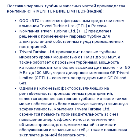
Поставка паровых турбин и запасных частей производства
компании «TRIVENI TURBINE LIMITED» (Индия):
ООО «ЭТС» является официальным представителем
компании Triveni Turbine Ltd. (TTL) в России.
Компания Triveni Turbine Ltd. (TTL) предлагает
решения с применением паровых турбин для
электростанций собственных нужд промышленных
предприятий.
Triveni Turbine Ltd. производит паровые турбины
мирового уровня мощностью от 1 МВт до 50 МВт, а
также работает с паровыми турбинами, мощность
которых находится в более высоком диапазоне – от 50
МВт до 100 МВт, через дочернюю компанию GE Triveni
Limited (GETL) – совместное предприятие с GE Oil and
Gas.
Одним из ключевых факторов, влияющих на
рентабельность промышленных предприятий,
является хорошее состояние турбины, которое также
может обеспечить более высокую эксплуатационную
эффективность. Компания Triveni Turbine Ltd.
стремится повысить производительность за счет
повышения энергоэффективности, увеличения
объемов производства, минимальной стоимости
обслуживания и запасных частей, а также повышения
эксплуатационной безопасности.